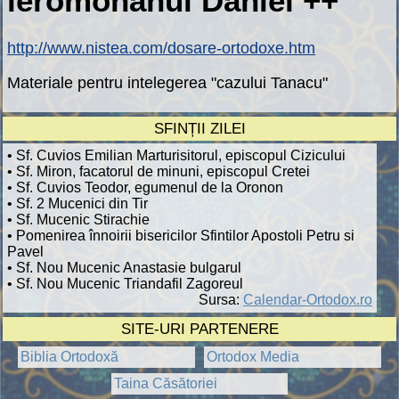
ieromonahul Daniel ++
http://www.nistea.com/dosare-ortodoxe.htm
Materiale pentru intelegerea "cazului Tanacu"
SFINȚII ZILEI
• Sf. Cuvios Emilian Marturisitorul, episcopul Cizicului
• Sf. Miron, facatorul de minuni, episcopul Cretei
• Sf. Cuvios Teodor, egumenul de la Oronon
• Sf. 2 Mucenici din Tir
• Sf. Mucenic Stirachie
• Pomenirea înnoirii bisericilor Sfintilor Apostoli Petru si
Pavel
• Sf. Nou Mucenic Anastasie bulgarul
• Sf. Nou Mucenic Triandafil Zagoreul
Sursa:
Calendar-Ortodox.ro
SITE-URI PARTENERE
Biblia Ortodoxă
Ortodox Media
Taina Căsătoriei