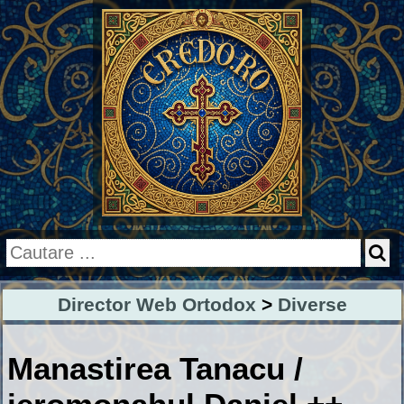
Director Web Ortodox
>
Diverse
Manastirea Tanacu /