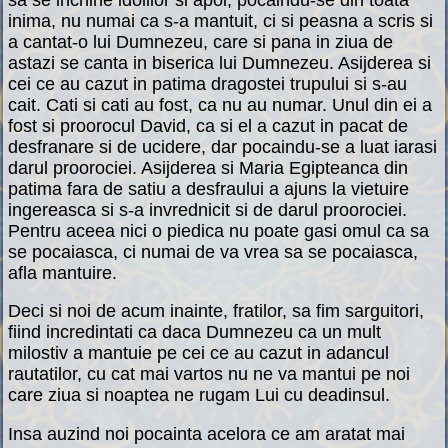
inima, nu numai ca s-a mantuit, ci si peasna a scris si
a cantat-o lui Dumnezeu, care si pana in ziua de
astazi se canta in biserica lui Dumnezeu. Asijderea si
cei ce au cazut in patima dragostei trupului si s-au
cait. Cati si cati au fost, ca nu au numar. Unul din ei a
fost si proorocul David, ca si el a cazut in pacat de
desfranare si de ucidere, dar pocaindu-se a luat iarasi
darul proorociei. Asijderea si Maria Egipteanca din
patima fara de satiu a desfraului a ajuns la vietuire
ingereasca si s-a invrednicit si de darul proorociei.
Pentru aceea nici o piedica nu poate gasi omul ca sa
se pocaiasca, ci numai de va vrea sa se pocaiasca,
afla mantuire.
Deci si noi de acum inainte, fratilor, sa fim sarguitori,
fiind incredintati ca daca Dumnezeu ca un mult
milostiv a mantuie pe cei ce au cazut in adancul
rautatilor, cu cat mai vartos nu ne va mantui pe noi
care ziua si noaptea ne rugam Lui cu deadinsul.
Insa auzind noi pocainta acelora ce am aratat mai