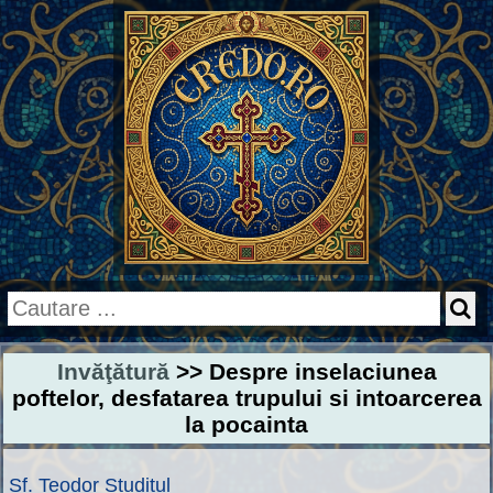
Invăţătură
>> Despre inselaciunea
poftelor, desfatarea trupului si intoarcerea
la pocainta
Sf. Teodor Studitul