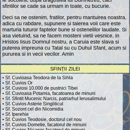
sfintilor se cade sa urmam in toate, cu bucurie.
Deci sa ne ostenim, fratilor, pentru mantuirea noastra,
adica cu rabdare, supunere si taierea voii care este
marturia tuturor faptelor bune si ostenelilor laudate. Si
asa vietuind, sa ne facem mosteni vietii vesnice, in
Hristos Iisus Domnul nostru, a Caruia este slava si
puterea impreuna cu Tatal su cu Duhul Sfant, acum si
pururea si in vecii vecilor. Amin
SFINȚII ZILEI
• Sf. Cuvioasa Teodora de la Sihla
• Sf. Cuvios Or
• Sf. Cuviosi 10.000 de pustnici Tibei
• Sf. Cuvioasa Potamia, facatoarea de minuni
• Sf. Sfintit Mucenic Narcis, patriarhul Ierusalimului
• Sf. Cuvios Asterie Singliticul
• Sf. Sozont cel din Nicomidia
• Sf. Iperehie
• Sf. Cuvios Teodosie, doctorul cel nou
• Sf. Cuvios Dometie, facatorul de minuni
• Sf. Cuvios Nicanor, facatorul de minuni