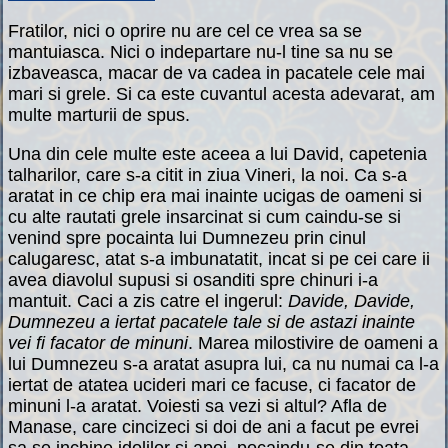
Fratilor, nici o oprire nu are cel ce vrea sa se
mantuiasca. Nici o indepartare nu-l tine sa nu se
izbaveasca, macar de va cadea in pacatele cele mai
mari si grele. Si ca este cuvantul acesta adevarat, am
multe marturii de spus.
Una din cele multe este aceea a lui David, capetenia
talharilor, care s-a citit in ziua Vineri, la noi. Ca s-a
aratat in ce chip era mai inainte ucigas de oameni si
cu alte rautati grele insarcinat si cum caindu-se si
venind spre pocainta lui Dumnezeu prin cinul
calugaresc, atat s-a imbunatatit, incat si pe cei care ii
avea diavolul supusi si osanditi spre chinuri i-a
mantuit. Caci a zis catre el ingerul:
Davide, Davide,
Dumnezeu a iertat pacatele tale si de astazi inainte
vei fi facator de minuni
. Marea milostivire de oameni a
lui Dumnezeu s-a aratat asupra lui, ca nu numai ca l-a
iertat de atatea ucideri mari ce facuse, ci facator de
minuni l-a aratat. Voiesti sa vezi si altul? Afla de
Manase, care cincizeci si doi de ani a facut pe evrei
sa se inchine idolilor si apoi, pocaindu-se din toata