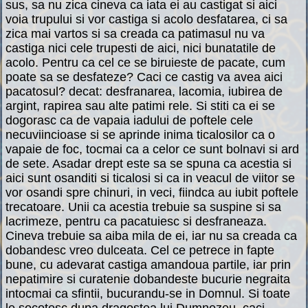
sus, sa nu zica cineva ca iata ei au castigat si aici
voia trupului si vor castiga si acolo desfatarea, ci sa
zica mai vartos si sa creada ca patimasul nu va
castiga nici cele trupesti de aici, nici bunatatile de
acolo. Pentru ca cel ce se biruieste de pacate, cum
poate sa se desfateze? Caci ce castig va avea aici
pacatosul? decat: desfranarea, lacomia, iubirea de
argint, rapirea sau alte patimi rele. Si stiti ca ei se
dogorasc ca de vapaia iadului de poftele cele
necuviincioase si se aprinde inima ticalosilor ca o
vapaie de foc, tocmai ca a celor ce sunt bolnavi si ard
de sete. Asadar drept este sa se spuna ca acestia si
aici sunt osanditi si ticalosi si ca in veacul de viitor se
vor osandi spre chinuri, in veci, fiindca au iubit poftele
trecatoare. Unii ca acestia trebuie sa suspine si sa
lacrimeze, pentru ca pacatuiesc si desfraneaza.
Cineva trebuie sa aiba mila de ei, iar nu sa creada ca
dobandesc vreo dulceata. Cel ce petrece in fapte
bune, cu adevarat castiga amandoua partile, iar prin
nepatimire si curatenie dobandeste bucurie negraita
intocmai ca sfintii, bucurandu-se in Domnul. Si toate
le socotesc dupa dragostea lui Dumnezeu, caci