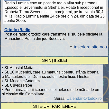
Radio Lumina este un post de radio aflat sub patronajul
Episcopiei Severinului si Strehaiei. Poate fi receptionat in
Drobeta Turnu Severin si in imprejurimi, pe frecventa 90,4
MHz. Radio Lumina emite 24 de ore din 24, din data de 23
aprilie 2005.
OrtodoxRadio
Post de radio ortodox care transmite si slujbele oficiate la
Manastirea Putna din jud Suceava.
»
Inscriere site nou
SFINȚII ZILEI
• Sf. Apostol Matia
• Sf. 10 Mucenici, care au marturisit pentru sfânta icoana
a Mântuitorului si Dumnezeului nostru Iisus Hristos
• Sf. Mucenic Antonim
• Sf. Cuvios Psoe
• Pomenirea aflarii icoanei celei nefacute de mâna de om
si cinstite din Camoliane
Sursa:
Calendar-Ortodox.ro
SITE-URI PARTENERE