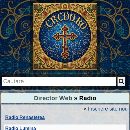
Director Web
» Radio
»
Inscriere site nou
Radio Renasterea
Radio Lumina