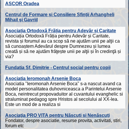
ASCOR Oradea
Centrul de Formare şi Consiliere Sfinţii Arhangheli
Mihail şi Gavriil
Asociația Ortodoxă Frăția pentru Adevăr și Caritate
Asociația Ortodoxă Frăția pentru Adevăr și Caritate,
revista și forumul au ca scop să ne ajutăm unii pe alţii ca
să cunoaștem Adevărul despre Dumnezeu și lumea
creată și să ne ajutăm frăţește unii pe alţii și în credinţă și
via?
Fundatia Sf. Dimitrie - Centrul social pentru copii
Asociatia Ieromonah Arsenie Boca
Asociatia "Ieromonah Arsenie Boca" s-a nascut avand ca
model personalitatea duhovniceasca a Parintelui Arsenie
Boca, neintrecut propovaduitor al cuvantului evanghelic si
straluminat pedagog spre Hristos al secolului al XX-lea.
Este un mod de a realiza si
Asociaţia PRO VITA pentru Născuţi şi Nenăscuţi
Fondator, despre asociatie, resurse provita, activitati, stiri,
forum etc