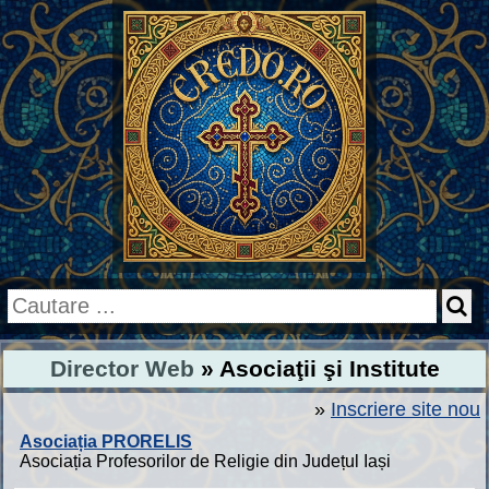
Director Web
» Asociaţii şi Institute
»
Inscriere site nou
Asociația PRORELIS
Asociația Profesorilor de Religie din Județul Iași