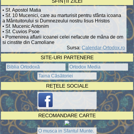
SFINȚII ZILEI
• Sf. Apostol Matia
• Sf. 10 Mucenici, care au marturisit pentru sfânta icoana
a Mântuitorului si Dumnezeului nostru Iisus Hristos
• Sf. Mucenic Antonim
• Sf. Cuvios Psoe
• Pomenirea aflarii icoanei celei nefacute de mâna de om
si cinstite din Camoliane
Sursa:
Calendar-Ortodox.ro
SITE-URI PARTENERE
Biblia Ortodoxă
Ortodox Media
Taina Căsătoriei
REŢELE SOCIALE
RECOMANDARE CARTE
O musca in Sfantul Munte.