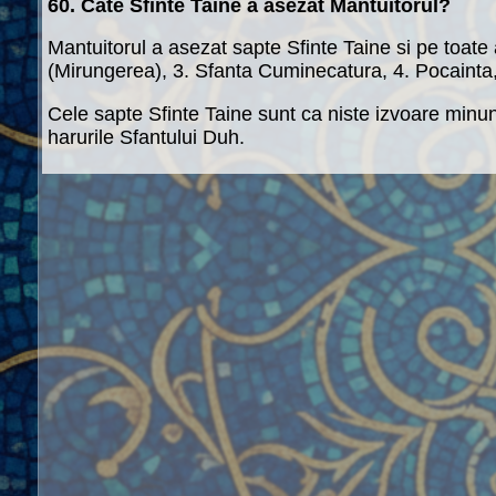
60. Cate Sfinte Taine a asezat Mantuitorul?
Mantuitorul a asezat sapte Sfinte Taine si pe toate
(Mirungerea), 3. Sfanta Cuminecatura, 4. Pocainta, 
Cele sapte Sfinte Taine sunt ca niste izvoare minun
harurile Sfantului Duh.