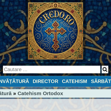
ÎNVĂȚĂTURĂ
DIRECTOR
CATEHISM
SĂRBĂT
ătură
»
Catehism Ortodox