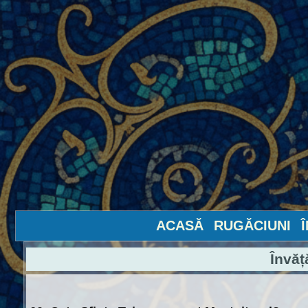
ACASĂ
RUGĂCIUNI
Învăț