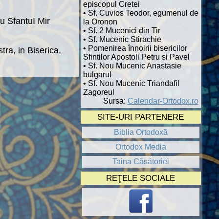
episcopul Cretei
• Sf. Cuvios Teodor, egumenul de
u SfantuI Mir
la Oronon
• Sf. 2 Mucenici din Tir
• Sf. Mucenic Stirachie
• Pomenirea înnoirii bisericilor
ra, in Biserica,
Sfintilor Apostoli Petru si Pavel
• Sf. Nou Mucenic Anastasie
bulgarul
• Sf. Nou Mucenic Triandafil
Zagoreul
Sursa:
Calendar-Ortodox.ro
SITE-URI PARTENERE
Biblia Ortodoxă
Ortodox Media
Taina Căsătoriei
REŢELE SOCIALE