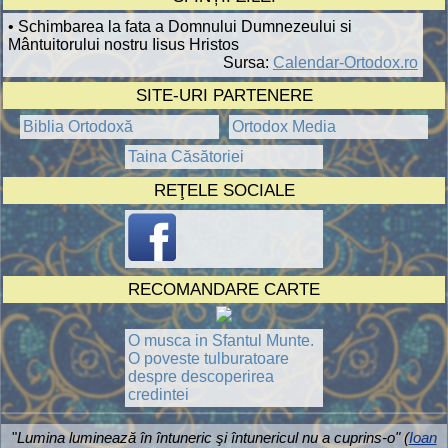
• Schimbarea la fata a Domnului Dumnezeului si
Mântuitorului nostru Iisus Hristos
Sursa:
Calendar-Ortodox.ro
SITE-URI PARTENERE
Biblia Ortodoxă
Ortodox Media
Taina Căsătoriei
REŢELE SOCIALE
RECOMANDARE CARTE
O musca in Sfantul Munte.
O poveste tulburatoare
despre descoperirea
credintei
"
Lumina luminează în întuneric şi întunericul nu a cuprins-o" (
Ioan