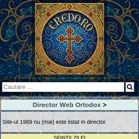
Director Web Ortodox
>
Site-ul 1969 nu (mai) este listat in director.
SFINȚII ZILEI