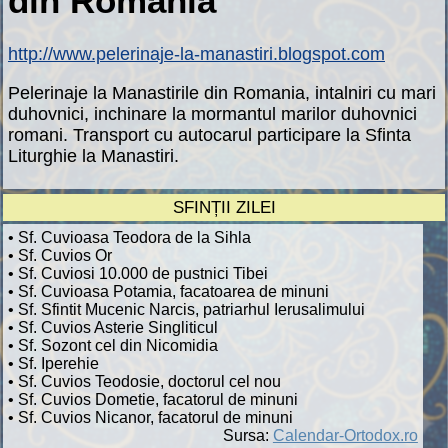
din Romania
http://www.pelerinaje-la-manastiri.blogspot.com
Pelerinaje la Manastirile din Romania, intalniri cu mari
duhovnici, inchinare la mormantul marilor duhovnici
romani. Transport cu autocarul participare la Sfinta
Liturghie la Manastiri.
SFINȚII ZILEI
• Sf. Cuvioasa Teodora de la Sihla
• Sf. Cuvios Or
• Sf. Cuviosi 10.000 de pustnici Tibei
• Sf. Cuvioasa Potamia, facatoarea de minuni
• Sf. Sfintit Mucenic Narcis, patriarhul Ierusalimului
• Sf. Cuvios Asterie Singliticul
• Sf. Sozont cel din Nicomidia
• Sf. Iperehie
• Sf. Cuvios Teodosie, doctorul cel nou
• Sf. Cuvios Dometie, facatorul de minuni
• Sf. Cuvios Nicanor, facatorul de minuni
Sursa:
Calendar-Ortodox.ro