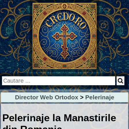
Director Web Ortodox
>
Pelerinaje
Pelerinaje la Manastirile