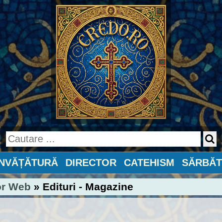
ÎNVĂȚĂTURĂ
DIRECTOR
CATEHISM
SĂRBĂT
or Web
» Edituri - Magazine