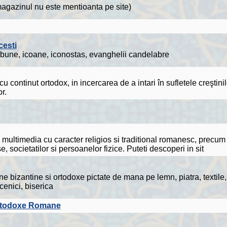
agazinul nu este mentioanta pe site)
cesti
 carbune, icoane, iconostas, evanghelii candelabre
 continut ortodox, in incercarea de a intari în sufletele creştinil
r.
ltimedia cu caracter religios si traditional romanesc, precum s
e, societatilor si persoanelor fizice. Puteti descoperi in sit
 bizantine si ortodoxe pictate de mana pe lemn, piatra, textile, 
ucenici, biserica
i Ortodoxe Romane