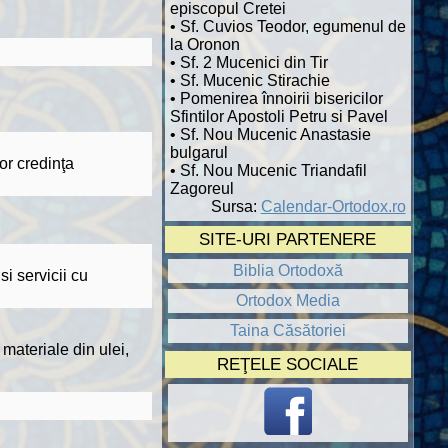
episcopul Cretei
• Sf. Cuvios Teodor, egumenul de
la Oronon
• Sf. 2 Mucenici din Tir
• Sf. Mucenic Stirachie
• Pomenirea înnoirii bisericilor
Sfintilor Apostoli Petru si Pavel
• Sf. Nou Mucenic Anastasie
bulgarul
or credinţa
• Sf. Nou Mucenic Triandafil
Zagoreul
Sursa:
Calendar-Ortodox.ro
SITE-URI PARTENERE
Biblia Ortodoxă
i servicii cu
Ortodox Media
Taina Căsătoriei
materiale din ulei,
REŢELE SOCIALE