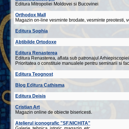
Editura Mitropoliei Moldovei si Bucovinei
Orthodox Mall
Magazin on-line vesminte brodate, vesminte preotesti, ve
Editura Sophia
Abtibilde Ortodoxe
Editura Renasterea
Editura Renasterea, aflata sub patronajul Arhiepiscopiei 
Prioritatea o constituie manualele pentru seminarii si fac
Editura Teognost
Blog Editura Cathisma
Editura Deisis
Cristian Art
Magazin online de obiecte bisericesti.
Atelierul iconografic "SF.NICHITA"
Galerie, tehnica, istoric, magazin, etc