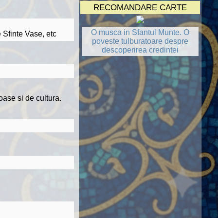
RECOMANDARE CARTE
O musca in Sfantul Munte. O
 Sfinte Vase, etc
poveste tulburatoare despre
descoperirea credintei
oase si de cultura.