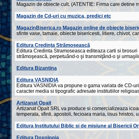
Magazin de obiecte cult. (ATENTIE: Firma care detine m
Magazin de Cd-uri cu muzica, predici etc
MagazinBiserica.ro Magazin online de obiecte biseri
sfinte vase, tamaie, obiecte bisericesti, litiere, chivot,
Editura Credința Strămoșească
Editura Credinta Stramoseasca editeaza carti si brosuri cu
strămoşească, perpetuând-o şi transmiţând-o şi urmaşilo
Editura Bizantina
Editura VASNIDIA
Editura VASNIDIA va propune o gama variata de CD-uri mu
caracter media si tipografic adresate institutiilor religioas
Artizanat Opait
Artizanat Opait SRL va produce si comercializeaza icoane
temperata, sfinti, apostoli, fecioara maria, iisus hristos, 
Editura Institutului Biblic si de misiune al Biserici
Editura Doxologia