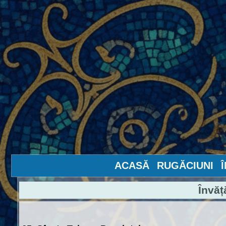
ACASĂ
RUGĂCIUNI
Învăț