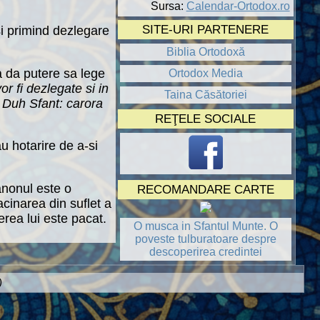
Sursa:
Calendar-Ortodox.ro
SITE-URI PARTENERE
si primind dezlegare
Biblia Ortodoxă
a da putere sa lege
Ortodox Media
or fi dezlegate si in
Taina Căsătoriei
i Duh Sfant: carora
REŢELE SOCIALE
u hotarire de a-si
anonul este o
RECOMANDARE CARTE
acinarea din suflet a
erea lui este pacat.
O musca in Sfantul Munte. O
poveste tulburatoare despre
descoperirea credintei
)