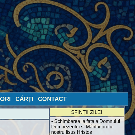
ORI
CĂRȚI
CONTACT
SFINȚII ZILEI
• Schimbarea la fata a Domnului
Dumnezeului si Mântuitorului
nostru Iisus Hristos