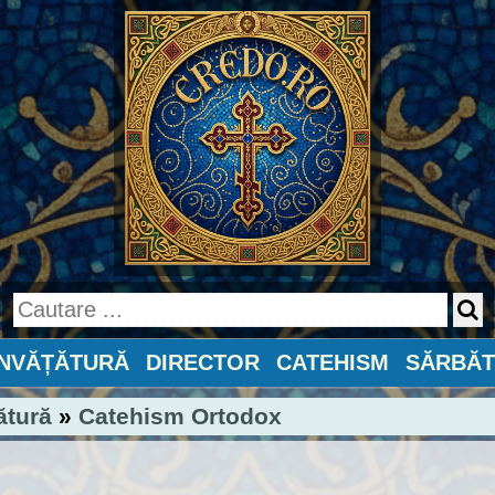
ÎNVĂȚĂTURĂ
DIRECTOR
CATEHISM
SĂRBĂT
ătură
»
Catehism Ortodox