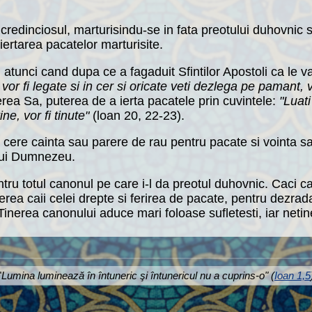
redinciosul, marturisindu-se in fata preotului duhovnic 
iertarea pacatelor marturisite.
atunci cand dupa ce a fagaduit Sfintilor Apostoli ca le v
or fi legate si in cer si oricate veti dezlega pe pamant, v
erea Sa, puterea de a ierta pacatele prin cuvintele:
"Luat
ine, vor fi tinute"
(loan 20, 22-23).
 cere cainta sau parere de rau pentru pacate si vointa sa
 lui Dumnezeu.
ntru totul canonul pe care i-l da preotul duhovnic. Caci c
erea caii celei drepte si ferirea de pacate, pentru dezrad
 Tinerea canonului aduce mari foloase sufletesti, iar netin
"
Lumina luminează în întuneric şi întunericul nu a cuprins-o" (
Ioan 1,5