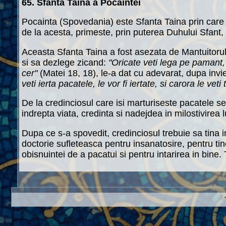
65. Sfanta Taina a Pocaintei
Pocainta (Spovedania) este Sfanta Taina prin care c
de la acesta, primeste, prin puterea Duhului Sfant, 
Aceasta Sfanta Taina a fost asezata de Mantuitorul 
si sa dezlege zicand:
"Oricate veti lega pe pamant, v
cer"
(Matei 18, 18), le-a dat cu adevarat, dupa invi
veti ierta pacatele, le vor fi iertate, si carora le veti t
De la credinciosul care isi marturiseste pacatele se
indrepta viata, credinta si nadejdea in milostivirea
Dupa ce s-a spovedit, credinciosul trebuie sa tina i
doctorie sufleteasca pentru insanatosire, pentru tin
obisnuintei de a pacatui si pentru intarirea in bine.