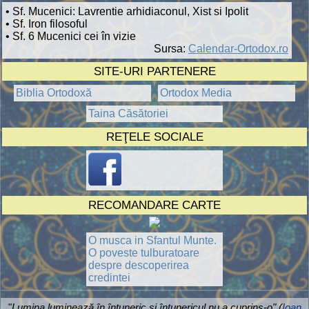
• Sf. Mucenici: Lavrentie arhidiaconul, Xist si Ipolit
• Sf. Iron filosoful
• Sf. 6 Mucenici cei în vizie
Sursa:
Calendar-Ortodox.ro
SITE-URI PARTENERE
Biblia Ortodoxă
Ortodox Media
Taina Căsătoriei
REŢELE SOCIALE
RECOMANDARE CARTE
O musca in Sfantul Munte.
O poveste tulburatoare
despre descoperirea
credintei
"
Lumina luminează în întuneric şi întunericul nu a cuprins-o" (
Ioan