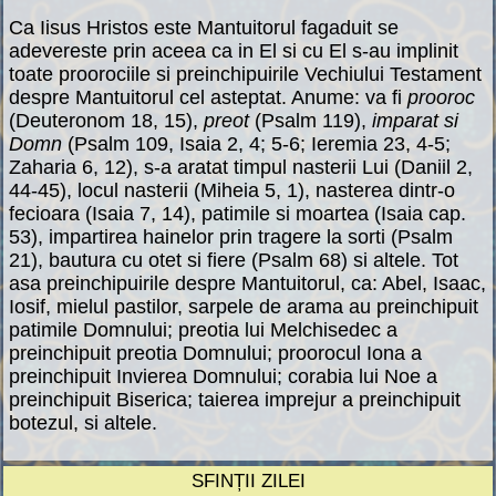
Ca Iisus Hristos este Mantuitorul fagaduit se
adevereste prin aceea ca in El si cu El s-au implinit
toate proorociile si preinchipuirile Vechiului Testament
despre Mantuitorul cel asteptat. Anume: va fi
prooroc
(Deuteronom 18, 15),
preot
(Psalm 119),
imparat si
Domn
(Psalm 109, Isaia 2, 4; 5-6; Ieremia 23, 4-5;
Zaharia 6, 12), s-a aratat timpul nasterii Lui (Daniil 2,
44-45), locul nasterii (Miheia 5, 1), nasterea dintr-o
fecioara (Isaia 7, 14), patimile si moartea (Isaia cap.
53), impartirea hainelor prin tragere la sorti (Psalm
21), bautura cu otet si fiere (Psalm 68) si altele. Tot
asa preinchipuirile despre Mantuitorul, ca: Abel, Isaac,
Iosif, mielul pastilor, sarpele de arama au preinchipuit
patimile Domnului; preotia lui Melchisedec a
preinchipuit preotia Domnului; proorocul Iona a
preinchipuit Invierea Domnului; corabia lui Noe a
preinchipuit Biserica; taierea imprejur a preinchipuit
botezul, si altele.
SFINȚII ZILEI